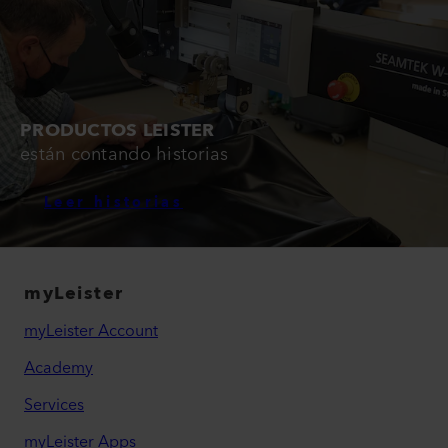
PRODUCTOS LEISTER
están contando historias
Leer historias
myLeister
myLeister Account
Academy
Services
myLeister Apps