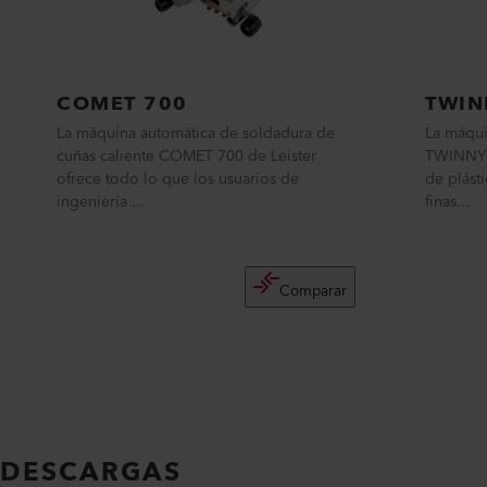
COMET 700
TWIN
La máquina automática de soldadura de
La máqui
cuñas caliente COMET 700 de Leister
TWINNY T
ofrece todo lo que los usuarios de
de plást
ingeniería ...
finas...
Comparar
DESCARGAS