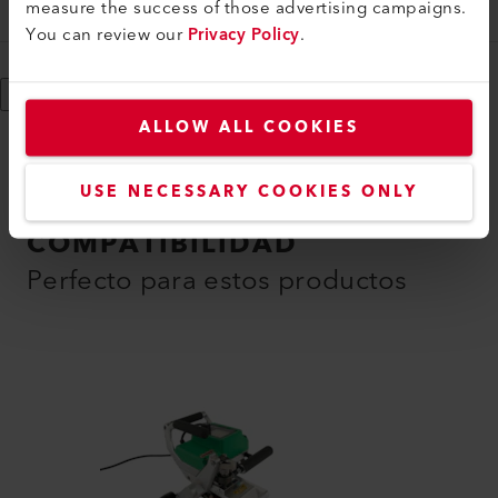
measure the success of those advertising campaigns.
162.757
You can review our
Privacy Policy
.
Mostrar más
ALLOW ALL COOKIES
USE NECESSARY COOKIES ONLY
COMPATIBILIDAD
Perfecto para estos productos