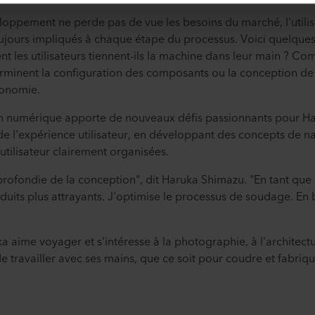
oppement ne perde pas de vue les besoins du marché, l'utilisa
toujours impliqués à chaque étape du processus. Voici quelqu
t les utilisateurs tiennent-ils la machine dans leur main ? Co
erminent la configuration des composants ou la conception de 
gonomie.
n numérique apporte de nouveaux défis passionnants pour Haru
 l'expérience utilisateur, en développant des concepts de navi
utilisateur clairement organisées.
rofondie de la conception", dit Haruka Shimazu. "En tant que 
uits plus attrayants. J'optimise le processus de soudage. En b
 aime voyager et s'intéresse à la photographie, à l'architecture
e travailler avec ses mains, que ce soit pour coudre et fabriq