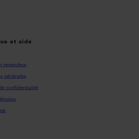
que et aide
n revendeur
s générales
de confidentialité
légales
ité