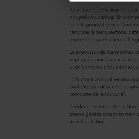
Pour que le processus de dével
nos préoccupations. Ils sont 
qu'elle pourrait poser: Commen
réponses à ces questions, dét
importance particulière à l'er
Le processus de transformatio
impliquée dans la conception de
et en concevant des interfaces 
"Il faut une compréhension app
contente pas de rendre les prod
complète de la soudure".
Pendant son temps libre, Haruka
trouve généralement en train d
travailler le bois.