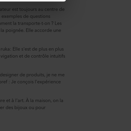
teur est toujours au centre de
es exemples de questions
mment la transporte-t-on ? Les
la poignée. Elle accorde une
ka: Elle s'est de plus en plus
gation et de contrôle intuitifs
designer de produits, je ne me
ref : Je conçois l'expérience
 et à l'art. À la maison, on la
uer des bijoux ou pour