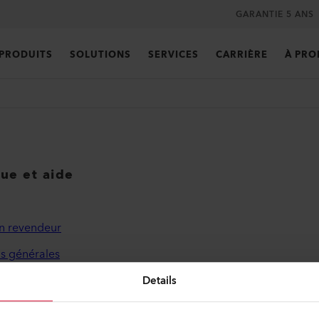
GARANTIE 5 ANS
PRODUITS
SOLUTIONS
SERVICES
CARRIÈRE
À PRO
que et aide
n revendeur
s générales
de confidentialité
Details
légales