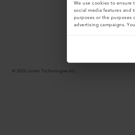
We use cookies to ensure th
Accessibil
social media features and 
purposes or the purposes o
advertising campaigns. Yo
©
2026
Leister Technologies AG