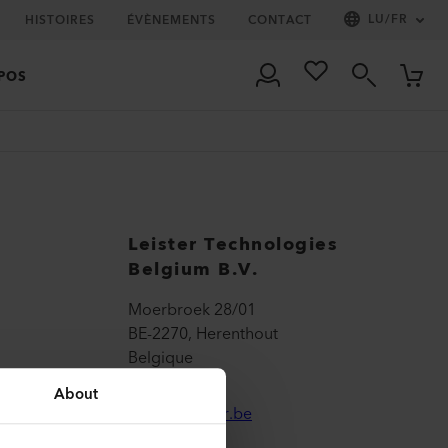
LU
/
FR
HISTOIRES
ÉVÈNEMENTS
CONTACT
POS
Leister Technologies
Belgium B.V.
Moerbroek 28/01
BE-2270, Herenthout
Belgique
About
info@leister.be