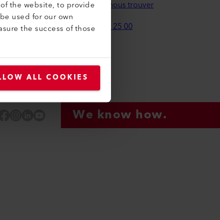
Comment nous trouver
of the website, to provide
 be used for our own
+31 30 200 25 00
asure the success of those
leister.com
LLOW ALL COOKIES
We know how.
Facebook
Instagram
LinkedIn
YouTube