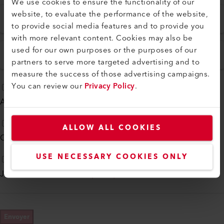
We use cookies to ensure the functionality of our
website, to evaluate the performance of the website,
C.P.
Ville
*
to provide social media features and to provide you
with more relevant content. Cookies may also be
used for our own purposes or the purposes of our
Pays
*
partners to serve more targeted advertising and to
measure the success of those advertising campaigns.
You can review our
Privacy Policy
.
Abonnez-vous à notre
newsletter mensuelle
ALLOW ALL COOKIES
Contactez-moi par téléphone
USE NECESSARY COOKIES ONLY
Je suis d'accord avec les
politique de confidentialité
*
Envoyer