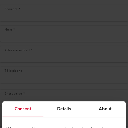
Prénom
*
Nom
*
Adresse e-mail
*
Téléphone
Entreprise
*
Consent
Details
About
Adresse