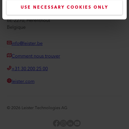
Leister Technologies Belgium B.V.
USE NECESSARY COOKIES ONLY
Moerbroek 28/01
BE-2270, Herenthout
Belgique
info@leister.be
Comment nous trouver
+31 30 200 25 00
leister.com
©
2026
Leister Technologies AG
Facebook
Instagram
LinkedIn
YouTube