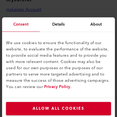
myLeister Account
Academy
Consent
Details
About
Services
myLeister Apps
We use cookies to ensure the functionality of our
website, to evaluate the performance of the website,
Juridique et aide
to provide social media features and to provide you
Contact
with more relevant content. Cookies may also be
used for our own purposes or the purposes of our
Trouver un revendeur
partners to serve more targeted advertising and to
Conditions générales
measure the success of those advertising campaigns.
You can review our
Privacy Policy
.
Politique de confidentialité
Mentions légales
Accessibilité
ALLOW ALL COOKIES