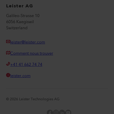
Leister AG
Galileo-Strasse 10
6056 Kaegiswil
Switzerland
leister@leister.com
Comment nous trouver
+41 41 662 74 74
leister.com
©
2026
Leister Technologies AG
Facebook
Instagram
LinkedIn
YouTube