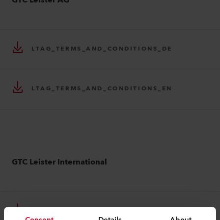
GTC Leister AG
LTAG_TERMS_AND_CONDITIONS_DE
LTAG_TERMS_AND_CONDITIONS_EN
GTC Leister International
LIAG_TERMS_AND_CONDITIONS_DE
Consent
Details
About