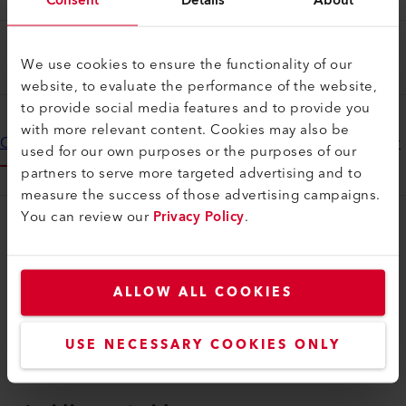
LIAG_TERMS_AND_CONDITIONS_EN
We use cookies to ensure the functionality of our
website, to evaluate the performance of the website,
to provide social media features and to provide you
with more relevant content. Cookies may also be
Contrat de licence client final pour les applications myLeister
used for our own purposes or the purposes of our
partners to serve more targeted advertising and to
measure the success of those advertising campaigns.
You can review our
Privacy Policy
.
myLeister
myLeister Account
ALLOW ALL COOKIES
Academy
Services
USE NECESSARY COOKIES ONLY
myLeister Apps