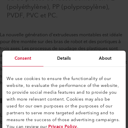
(polyéthylène), PP (polypropylène),
PVDF, PVC et PC.
La nouvelle génération d'extrudeuses montables est idéale
pour être montée sur des bras de robot et des portiques à
trois axes. Les processus de soudage des plastiques sont
ainsi automatisés, ce qui permet d'effectuer des travaux de
Consent
Details
About
soudage particulièrement précis et rapides, tout en réduisant
les coûts de personnel. En outre, les extrudeuses montables
sont utilisées dans les industries où le risque pour la santé
We use cookies to ensure the functionality of our
humaine est accru.
website, to evaluate the performance of the website,
to provide social media features and to provide you
with more relevant content. Cookies may also be
Impression en 3D
used for our own purposes or the purposes of our
partners to serve more targeted advertising and to
Les modules d’extrusion, conçus pour être montés sur des
measure the success of those advertising campaigns.
bras robotiques, offrent de nouvelles possibilités en matière
You can review our
Privacy Policy
.