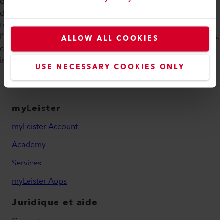
d’impression 3D. En plus de l’impression verticale, il est
désormais possible d’imprimer horizontalement et dans
toutes les autres directions. Un autre avantage est
l’impression 3D à des échelles allant jusqu’à plusieurs mètres,
ALLOW ALL COOKIES
chose qui est généralement impossible avec les petites
imprimantes 3D.
USE NECESSARY COOKIES ONLY
myLeister
myLeister Account
Academy
Services
myLeister Apps
Juridique et aide