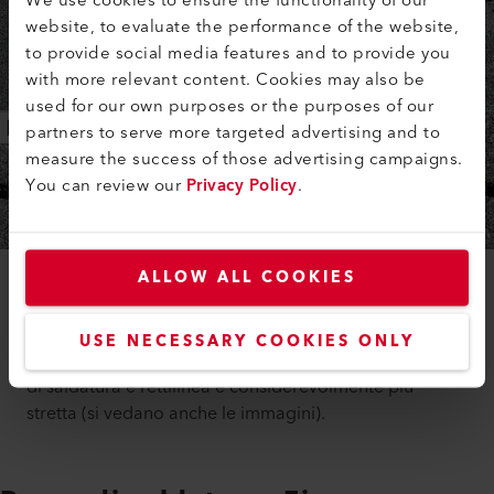
We use cookies to ensure the functionality of our
website, to evaluate the performance of the website,
to provide social media features and to provide you
with more relevant content. Cookies may also be
used for our own purposes or the purposes of our
partners to serve more targeted advertising and to
measure the success of those advertising campaigns.
You can review our
Privacy Policy
.
ALLOW ALL COOKIES
La saldatura senza fiamma con l’aria calda fornisce
risultati di saldatura assolutamente migliori rispetto a
USE NECESSARY COOKIES ONLY
quella eseguita con l’uso della fiamma viva. La cucitura
di saldatura è rettilinea e considerevolmente più
stretta (si vedano anche le immagini).