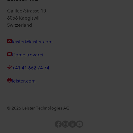
Galileo-Strasse 10
6056 Kaegiswil
Switzerland
leister@leister.com
Come trovarci
+41 41 662 74 74
leister.com
©
2026
Leister Technologies AG
Facebook
Instagram
LinkedIn
YouTube