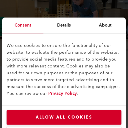
Consent
Details
About
We use cookies to ensure the functionality of our
website, to evaluate the performance of the website,
to provide social media features and to provide you
with more relevant content. Cookies may also be
used for our own purposes or the purposes of our
partners to serve more targeted advertising and to
Questa sottile pellicola per il confezionamento può
measure the success of those advertising campaigns.
essere acquistata a basso costo ed è facilmente
You can review our
Privacy Policy
.
riciclabile. L’uso della pellicola termoretraibile
trasparente permette inoltre l’esaminazione delle
merci senza richiedere l’apertura della confezione.
Inoltre, le merci risultano meglio protette dagli agenti
ALLOW ALL COOKIES
atmosferici, dalla sporcizia e dal danneggiamento. I