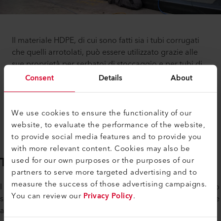
Il materiale HDPE, di cui sono fatti sia i tubi corrugati
che quelli arrotolati, può essere utilizzato grazie alle
sue proprietà per serbatoi di stoccaggio e per tubi di
trasporto di liquidi (acqua potabile e sostanze
Consent
Details
About
chimiche), nella costruzione di apparecchi e serbatoi. I
singoli pezzi prefabbricati vengono uniti in modo
permanente e solido grazie agli estrusori manuali
We use cookies to ensure the functionality of our
Leister.
website, to evaluate the performance of the website,
to provide social media features and to provide you
with more relevant content. Cookies may also be
Tubi di rivestimento
used for our own purposes or the purposes of our
partners to serve more targeted advertising and to
measure the success of those advertising campaigns.
I tubi in acciaio, isolati con schiuma e rivestiti in plastica, sono
You can review our
Privacy Policy
.
spesso utilizzati come tubi di trasporto per liquidi e gas come
acqua, olio e prodotti chimici.