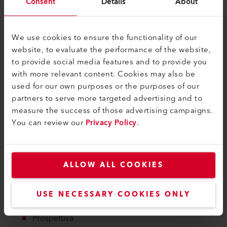
Consent
Details
About
Introduzione
Panoramica del mercato di tubi
Produzione di tubi
We use cookies to ensure the functionality of our
Produzione di tubi vuoti (corpi dei tubi, tubi
website, to evaluate the performance of the website,
grezzi)
to provide social media features and to provide you
Progettazione di macchine per il riempimento
with more relevant content. Cookies may also be
e la saldatura di tubi
used for our own purposes or the purposes of our
Processo nelle macchine per il riempimento e
partners to serve more targeted advertising and to
le saldatrici di tubi
measure the success of those advertising campaigns.
Tecnologie di saldatura
You can review our
Privacy Policy
.
Funzionamento di sistemi moderni con
riscaldatori ad aria
Saldatura dei tubi con aria calda
ALLOW ALL COOKIES
Costi operativi della saldatura ad aria calda e
potenziali risparmi
Pro e contro delle diverse tecnologie
USE NECESSARY COOKIES ONLY
Conclusione
Prospettiva