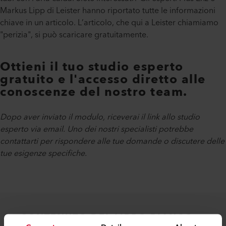
Markus Lipp di Leister hanno riportato tutte le informazioni
chiave in un articolo. L’articolo, che qui a Leister chiamiamo
"perizia", si può scaricare gratuitamente.
Ottieni il tuo studio esperto
gratuito e l'accesso diretto alle
conoscenze del nostro team.
Dopo aver inviato il modulo, riceverai il link allo studio
esperto via email. Uno dei nostri specialisti potrebbe
contattarti per rispondere alle tue domande o discutere delle
tue esigenze specifiche.
CONTENUTO DEL LIBRO BIANCO