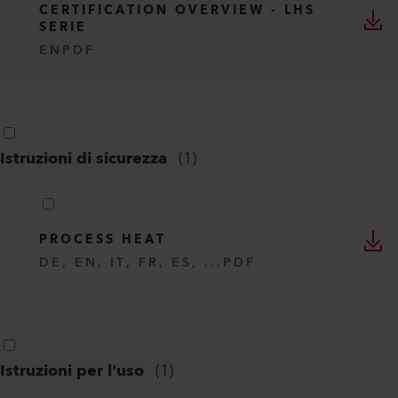
Certificati
(
2
)
CE DECLARATION OF CONFORMITY -
LHS 15, 21, 41, 61
EN
PDF
CERTIFICATION OVERVIEW - LHS
SERIE
EN
PDF
Istruzioni di sicurezza
(
1
)