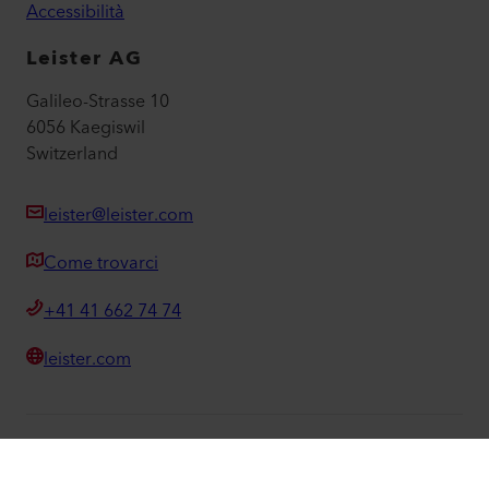
Contatti e Informazioni legali
Contatti
Trovare un rivenditore
Termini e condizioni
Informativa sulla privacy
Informazioni editoriali
Accessibilità
Leister AG
Galileo-Strasse 10
6056 Kaegiswil
Switzerland
leister@leister.com