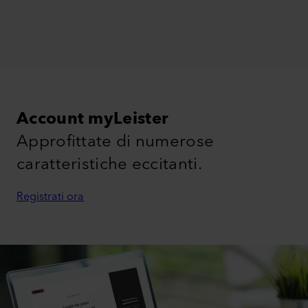
Volantino del prodotto
(
1
)
CONVERSION CHARTS LE TO LHS
EN
PDF
Account myLeister
Approfittate di numerose