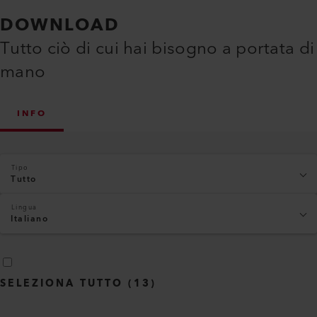
sistemi di produzione e nelle macchine.....
Business 
Confronta
DOWNLOAD
Tutto ciò di cui hai bisogno a portata di
mano
INFO