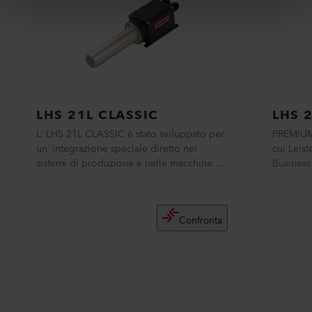
PRODOTTI SIMILI
Il meglio o niente
LHS 21L CLASSIC
LHS 
L’ LHS 21L CLASSIC è stato sviluppato per
PREMIUM 
un’ integrazione speciale diretto nei
cui Leis