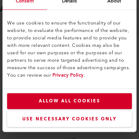
Consent
Details
About
Processo di sterilizzazione
We use cookies to ensure the functionality of our
Processo di rivestimento
website, to evaluate the performance of the website,
to provide social media features and to provide you
with more relevant content. Cookies may also be
used for our own purposes or the purposes of our
partners to serve more targeted advertising and to
measure the success of those advertising campaigns.
You can review our
Privacy Policy
.
ACCESSORI
Facile da montare
UGELLI
ACCESSORI SPECIFICI DEL MACCHINARIO
ALLOW ALL COOKIES
USE NECESSARY COOKIES ONLY