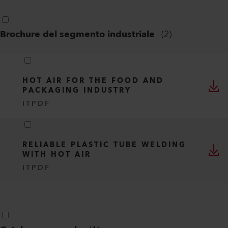
Tipo
Tutto
Lingua
Italiano
SELEZIONA TUTTO
(
13
)
Brochure del segmento industriale
(
2
)
HOT AIR FOR THE FOOD AND
PACKAGING INDUSTRY
IT
PDF