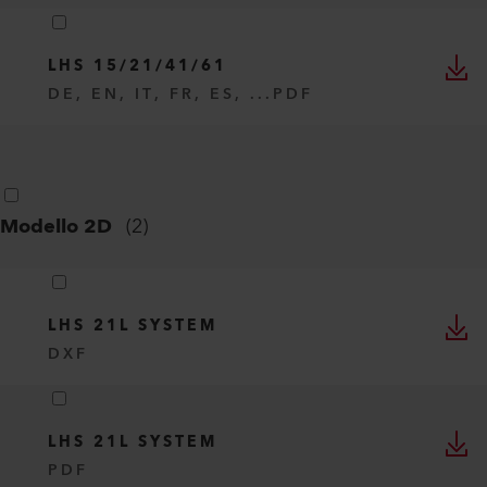
PROCESS HEAT
DE, EN, IT, FR, ES, ...
PDF
Istruzioni per l'uso
(
1
)
LHS 15/21/41/61
DE, EN, IT, FR, ES, ...
PDF
Modello 2D
(
2
)