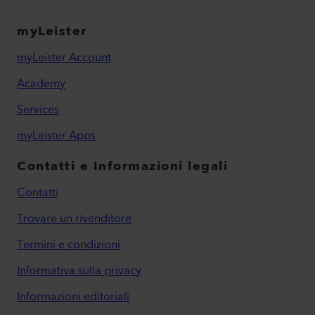
CALDA
INF
Calore di processo
Cal
affidabile
cos
myLeister
myLeister Account
Academy
Services
myLeister Apps