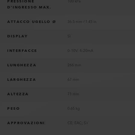
PRESSIONE
100 kPa
D'INGRESSO MAX.
ATTACCO UGELLO Ø
36.5 mm / 1.45 in
DISPLAY
Sì
INTERFACCE
0–10V; 4–20mA
LUNGHEZZA
266 mm
LARGHEZZA
67 mm
ALTEZZA
71 mm
PESO
0.65 kg
APPROVAZIONI
CE; EAC; S+