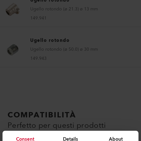
Ugello rotondo
Ugello rotondo (ø 21.3) ø 13 mm
149.941
Ugello rotondo
Ugello rotondo (ø 50.0) ø 30 mm
149.943
COMPATIBILITÀ
Perfetto per questi prodotti
Consent
Details
About