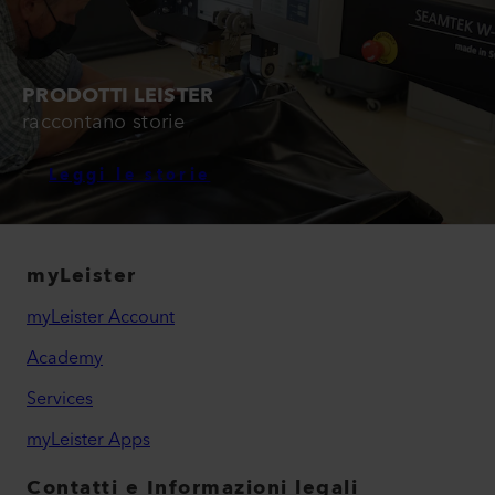
PRODOTTI LEISTER
raccontano storie
Leggi le storie
myLeister
myLeister Account
Academy
Services
myLeister Apps
Contatti e Informazioni legali