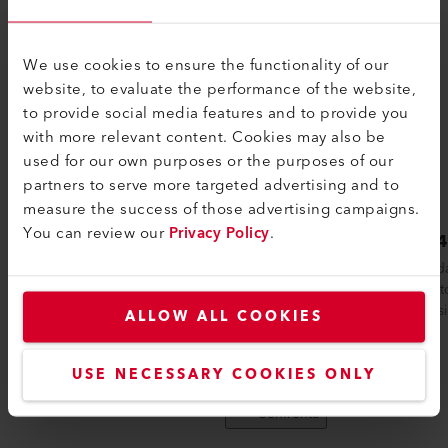
We use cookies to ensure the functionality of our
website, to evaluate the performance of the website,
to provide social media features and to provide you
with more relevant content. Cookies may also be
used for our own purposes or the purposes of our
partners to serve more targeted advertising and to
measure the success of those advertising campaigns.
You can review our
Privacy Policy
.
LHS 410 SF
LHS 
L'LHS 410 SF (SF sta per Single Flange) è
Il riscal
un riscaldatore d'aria compatto di Leister a
riscaldat
flangia singola Offre un volume d...
flangia 
ALLOW ALL COOKIES
USE NECESSARY COOKIES ONLY
Confronta