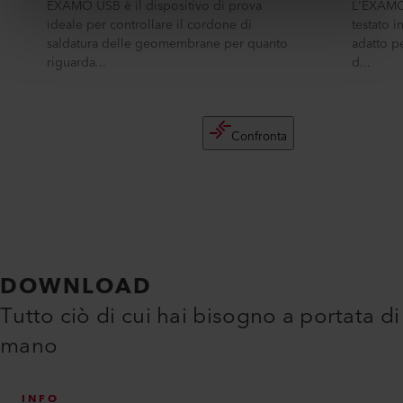
EXAMO USB è il dispositivo di prova
L'EXAMO 
ideale per controllare il cordone di
testato i
saldatura delle geomembrane per quanto
adatto pe
riguarda...
d...
Confronta
DOWNLOAD
Tutto ciò di cui hai bisogno a portata di
mano
INFO