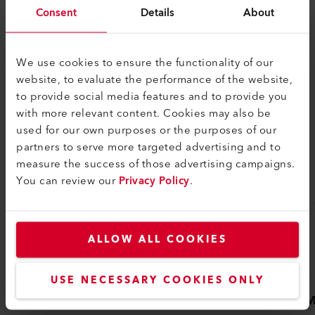
Consent
Details
About
We use cookies to ensure the functionality of our
COMPATIBILITÀ
website, to evaluate the performance of the website,
Perfetto per questi prodotti
to provide social media features and to provide you
with more relevant content. Cookies may also be
used for our own purposes or the purposes of our
partners to serve more targeted advertising and to
measure the success of those advertising campaigns.
You can review our
Privacy Policy
.
ALLOW ALL COOKIES
USE NECESSARY COOKIES ONLY
EXAMO 300F USB
EXAM