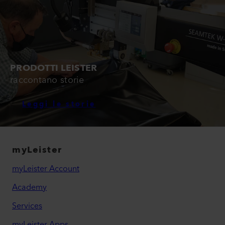
PRODOTTI LEISTER
raccontano storie
Leggi le storie
myLeister
myLeister Account
Academy
Services
myLeister Apps