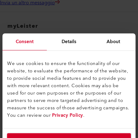
Invia un altro messaggio
myLeister
myLeister Account
Consent
Details
About
Academy
Services
We use cookies to ensure the functionality of our
website, to evaluate the performance of the website,
myLeister Apps
to provide social media features and to provide you
Contatti e Informazioni legali
with more relevant content. Cookies may also be
used for our own purposes or the purposes of our
Contatti
partners to serve more targeted advertising and to
measure the success of those advertising campaigns.
Trovare un rivenditore
You can review our
Privacy Policy
.
Termini e condizioni
Informativa sulla privacy