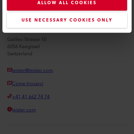
ALLOW ALL COOKIES
Informazioni editoriali
Accessibilità
USE NECESSARY COOKIES ONLY
Leister AG
Galileo-Strasse 10
6056 Kaegiswil
Switzerland
leister@leister.com
Come trovarci
+41 41 662 74 74
leister.com