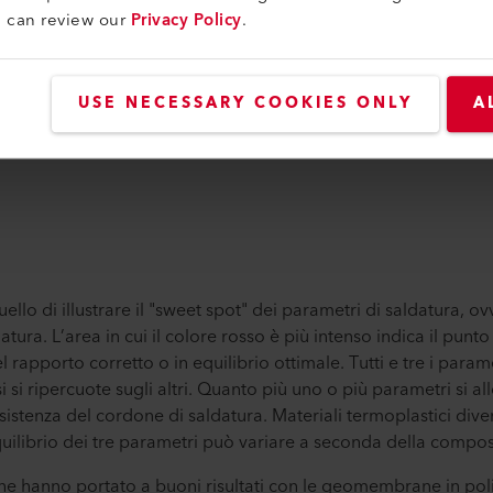
u can review our
Privacy Policy
.
USE NECESSARY COOKIES ONLY
A
llo di illustrare il "sweet spot" dei parametri di saldatura, ov
atura. L’area in cui il colore rosso è più intenso indica il punto
l rapporto corretto o in equilibrio ottimale. Tutti e tre i para
si si ripercuote sugli altri. Quanto più uno o più parametri si 
esistenza del cordone di saldatura. Materiali termoplastici dive
equilibrio dei tre parametri può variare a seconda della compo
 che hanno portato a buoni risultati con le geomembrane in poli