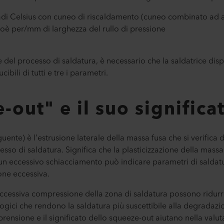
di Celsius con cuneo di riscaldamento (cuneo combinato ad a
oè per/mm di larghezza del rullo di pressione
e del processo di saldatura, è necessario che la saldatrice dis
ibili di tutti e tre i parametri.
-out" e il suo significa
uente) è l’estrusione laterale della massa fusa che si verifica 
sso di saldatura. Significa che la plasticizzazione della massa 
 un eccessivo schiacciamento può indicare parametri di salda
one eccessiva.
’eccessiva compressione della zona di saldatura possono ridurre
ici che rendono la saldatura più suscettibile alla degradazio
rensione e il significato dello squeeze-out aiutano nella valu