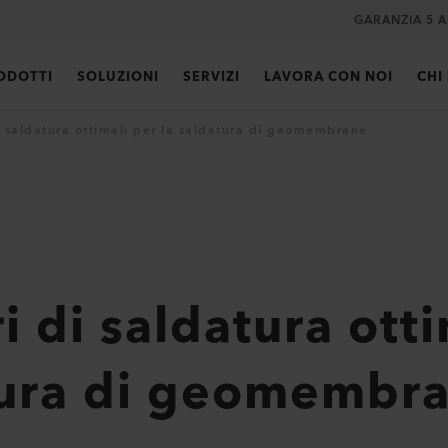
GARANZIA 5 A
ODOTTI
SOLUZIONI
SERVIZI
LAVORA CON NOI
CHI
i saldatura ottimali per la saldatura di geomembrane
 di saldatura otti
tura di geomembr