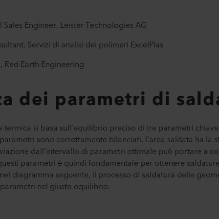
l Sales Engineer, Leister Technologies AG
ultant, Servizi di analisi dei polimeri ExcelPlas
r, Red Earth Engineering
a dei parametri di sald
ca termica si basa sull’equilibrio preciso di tre parametri chia
 parametri sono correttamente bilanciati, l’area saldata ha la s
viazione dall’intervallo di parametri ottimale può portare a cor
i questi parametri è quindi fondamentale per ottenere saldat
to nel diagramma seguente, il processo di saldatura delle ge
parametri nel giusto equilibrio.