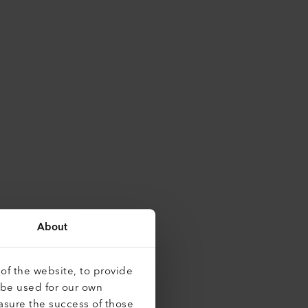
About
of the website, to provide
 be used for our own
asure the success of those