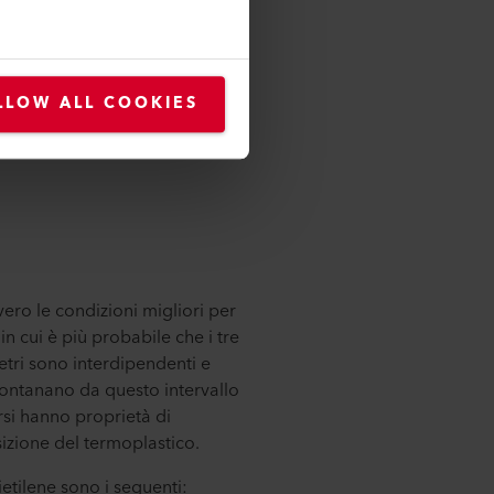
LLOW ALL COOKIES
vero le condizioni migliori per
 in cui è più probabile che i tre
metri sono interdipendenti e
allontanano da questo intervallo
rsi hanno proprietà di
sizione del termoplastico.
etilene sono i seguenti: