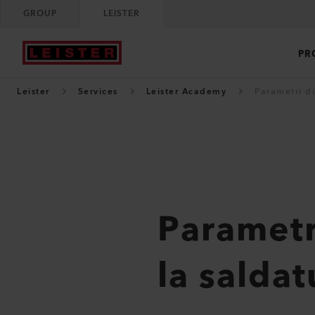
GROUP
LEISTER
PR
Leister
Services
Leister Academy
Parametri d
Parametri
la salda