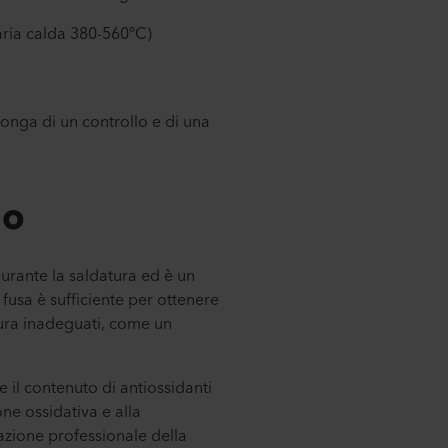
ria calda 380-560°C)
ponga di un controllo e di una
to
durante la saldatura ed è un
fusa è sufficiente per ottenere
tura inadeguati, come un
 il contenuto di antiossidanti
ne ossidativa e alla
tazione professionale della