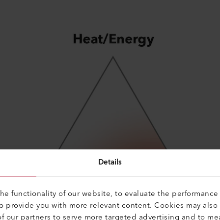
Details
e functionality of our website, to evaluate the performance 
to provide you with more relevant content. Cookies may also
f our partners to serve more targeted advertising and to me