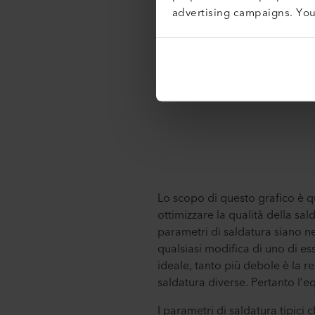
advertising campaigns. Yo
Lo scopo di questo grafico è que
ottimizzare la qualità della sald
parametri di saldatura siano ne
qualsiasi modifica di uno di es
ideale, tanto più debole è la r
saldatura diverse. Pertanto l’
I parametri di saldatura tipici