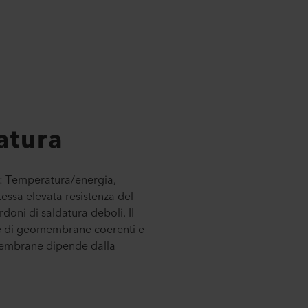
atura
ve: Temperatura/energia,
tessa elevata resistenza del
doni di saldatura deboli. Il
ure di geomembrane coerenti e
omembrane dipende dalla