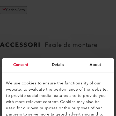
Carico Altro
ACCESSORI
Facile da montare
UGELLI
ACCESSORI SPECIFICI DEL MACCHINARIO
Consent
Details
About
We use cookies to ensure the functionality of our
website, to evaluate the performance of the website,
to provide social media features and to provide you
with more relevant content. Cookies may also be
used for our own purposes or the purposes of our
PRODOTTI SIMILI
partners to serve more targeted advertising and to