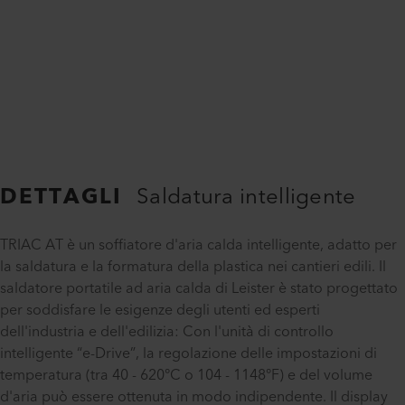
DETTAGLI
Saldatura intelligente
TRIAC AT è un soffiatore d'aria calda intelligente, adatto per
la saldatura e la formatura della plastica nei cantieri edili. Il
saldatore portatile ad aria calda di Leister è stato progettato
per soddisfare le esigenze degli utenti ed esperti
dell'industria e dell'edilizia: Con l'unità di controllo
intelligente “e-Drive”, la regolazione delle impostazioni di
temperatura (tra 40 - 620°C o 104 - 1148°F) e del volume
d'aria può essere ottenuta in modo indipendente. Il display