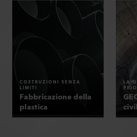
COSTRUZIONI SENZA
LA Q
LIMITI
PRIO
Fabbricazione della
GEO
plastica
civi