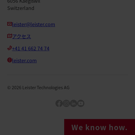
6056 Kaegiswil
Switzerland
leister@leister.com
アクセス
+41 41 662 74 74
leister.com
©
2026
Leister Technologies AG
Facebook
Instagram
LinkedIn
YouTube
We know how.