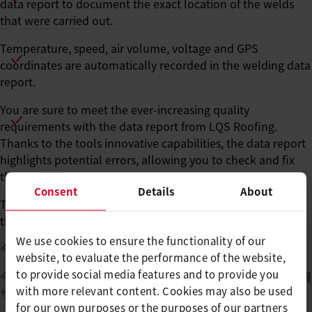
data report to document the exact location of the welds
that were carried out.
Temperature, speed, air volume, voltage and GPS
coordinates are automatically recorded in the welding data
report.
You are sure to meet the ever-increasing quality
requirements with the data report from LQS Roofing.
Thanks to the tools innovative capabilities, the data report
highlights potential errors, allowing you to check and fix
them quickly.
Consent
Details
About
The best way to start your LQS roofing subscription is via
the myLeister app.
We use cookies to ensure the functionality of our
今すぐLQSルーフィングで始める
website, to evaluate the performance of the website,
to provide social media features and to provide you
今すぐ特別キャンペーンを利用して、今後18か月間、LQS屋根
with more relevant content. Cookies may also be used
サービスを無料でお試しください。
for our own purposes or the purposes of our partners