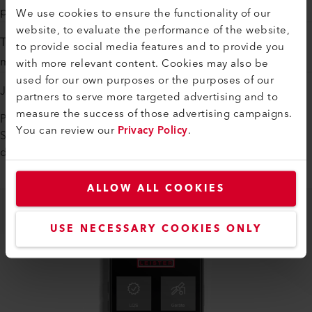
potential errors, allowing you to check and fix them quickly.
We use cookies to ensure the functionality of our
website, to evaluate the performance of the website,
The best way to start your LQS roofing subscription is via the
to provide social media features and to provide you
myLeister app.
with more relevant content. Cookies may also be
used for our own purposes or the purposes of our
Jetzt mit LQS Roofing starten
partners to serve more targeted advertising and to
measure the success of those advertising campaigns.
Profitieren Sie jetzt von unserem einzigartigen
You can review our
Privacy Policy
.
Spezialangebot und testen Sie die Services von LQS Roofing
die nächsten 18 Monate gratis.
ALLOW ALL COOKIES
USE NECESSARY COOKIES ONLY