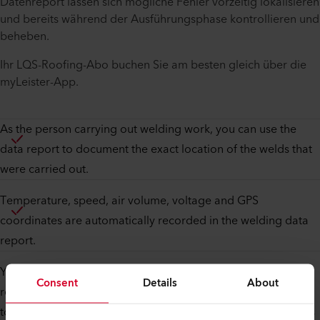
Datenreport lassen sich mögliche Fehler vorzeitig lokalisieren
und bereits während der Ausführungsphase kontrollieren und
beheben.
Ihr LQS-Roofing-Abo buchen Sie am besten gleich über die
myLeister-App.
As the person carrying out welding work, you can use the
data report to document the exact location of the welds that
were carried out.
Temperature, speed, air volume, voltage and GPS
coordinates are automatically recorded in the welding data
report.
You are sure to meet the ever-increasing quality
Consent
Details
About
requirements with the data report from LQS Roofing. Thanks
to the tools innovative capabilities, the data report highlights