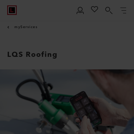
myServices
LQS Roofing