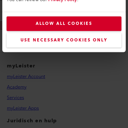
*
ALLOW ALL COOKIES
Verzenden
USE NECESSARY COOKIES ONLY
myLeister
myLeister Account
Academy
Services
myLeister Apps
Juridisch en hulp