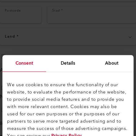
Postcode
Stad
*
Land
*
Consent
Details
About
Aanmelden voor
maandelijkse nieuwsbrief
We use cookies to ensure the functionality of our
website, to evaluate the performance of the website,
Neem a.u.b. telefonisch contact met mij op
to provide social media features and to provide you
with more relevant content. Cookies may also be
used for our own purposes or the purposes of our
partners to serve more targeted advertising and to
Ik ga akkoord met de
privacybeleid
measure the success of those advertising campaigns.
You can review our
Privacy Policy
.