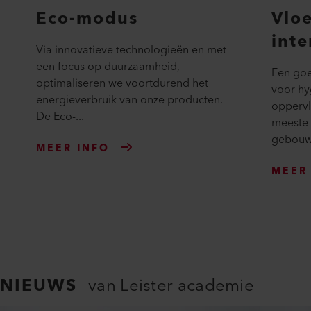
Eco-modus
Vloe
inte
Via innovatieve technologieën en met
een focus op duurzaamheid,
Een goe
optimaliseren we voortdurend het
voor hy
energieverbruik van onze producten.
opperv
De Eco-...
meeste 
gebouwe
MEER INFO
MEER
NIEUWS
van Leister academie