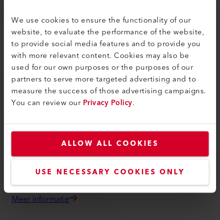
de verkooppartner naar de klant, begint er binnen elke
communicatielaag informatie verloren te gaan. Om dit
We use cookies to ensure the functionality of our
te voorkomen heeft Leister de Leister Academy portal
website, to evaluate the performance of the website,
to provide social media features and to provide you
opgezet als platform om alle benodigde informatie
with more relevant content. Cookies may also be
aan de juiste mensen te verstrekken.Als een product
used for our own purposes or the purposes of our
een nieuwe functie krijgt, wordt het onder de aandacht
partners to serve more targeted advertising and to
gebracht van alle geïnteresseerden in een webinar
measure the success of those advertising campaigns.
en/of in een klassikale training op de academie.
You can review our
Privacy Policy
.
Hierdoor zijn onze verkoop- en distributiepartners
altijd op de hoogte en kunnen zij hun klanten effectief
adviseren. Tegelijkertijd hebben klanten ook toegang
ALLOW ALL COOKIES
tot de Academy om zelf of met ondersteuning van
Leister-specialisten nieuwe kennis op te doen.
USE NECESSARY COOKIES ONLY
Meer informatie