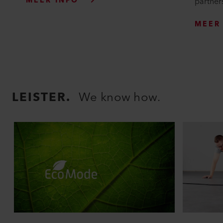
MEER INFO
partner
MEER
LEISTER.
We know how.