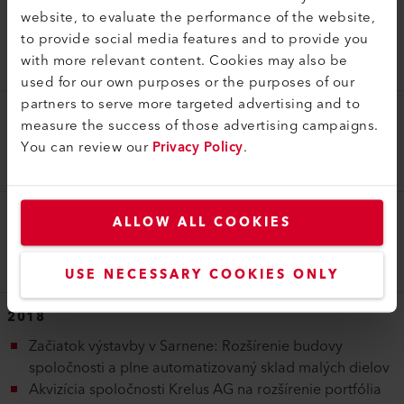
Individuálna spoločnosť Leister Process Technologies s
website, to evaluate the performance of the website,
divíziami Leister a Axetris a národnými spoločnosťami je
to provide social media features and to provide you
preradená do skupinovej štruktúry.
with more relevant content. Cookies may also be
Základ spoločnosti Leister Technologies AG
used for our own purposes or the purposes of our
partners to serve more targeted advertising and to
2016
measure the success of those advertising campaigns.
Inteligentný produkt Leister GEOSTAR G7 LQS so
You can review our
Privacy Policy
.
záznamom digitálnych parametrov
2017
ALLOW ALL COOKIES
Začiatok iniciatívy digitálnej transformácie s aplikáciou
myLeister a ďalšími produktmi IoT
USE NECESSARY COOKIES ONLY
2018
Začiatok výstavby v Sarnene: Rozšírenie budovy
spoločnosti a plne automatizovaný sklad malých dielov
Akvizícia spoločnosti Krelus AG na rozšírenie portfólia