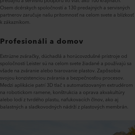
predajnú a servisnú podporu vo viac ako 100 krajinách.
Osem dcérskych spoločností a 130 predajných a servisných
partnerov zaručuje našu prítomnosť na celom svete a blízkosť
k zákazníkom.
Profesionáli a domov
Extrúzne zváračky, dúchadlá a horúcovzdušné prístroje od
spoločnosti Leister sú na celom svete žiadané a používajú sa
všade na zváranie alebo tvarovanie plastov. Zapôsobia
svojou konzistenciou zvárania a bezpečnosťou procesov.
Medzi aplikácie patrí 3D tlač s automatizovaným extrudérom
na robotickom ramene, konštrukcia a oprava akvakultúry
alebo lodí z tvrdého plastu, nafukovacích člnov, ako aj
balastných a sladkovodných nádrží z plastových membrán.