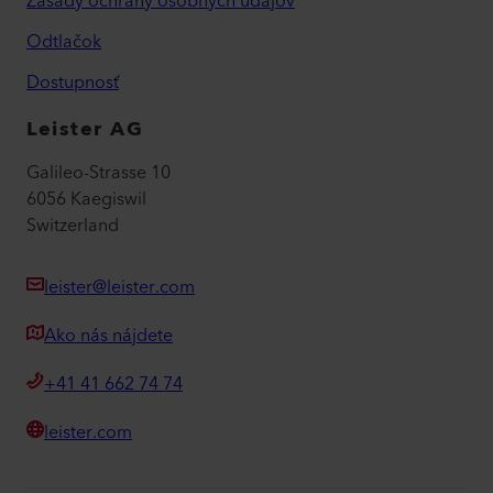
Zásady ochrany osobných údajov
Odtlačok
Dostupnosť
Leister AG
Galileo-Strasse 10
6056 Kaegiswil
Switzerland
leister@leister.com
Ako nás nájdete
+41 41 662 74 74
leister.com