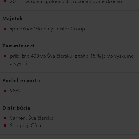
2011 – verejná spoločnosť s ručením obmedzeným
Majetok
spoločnosť skupiny Leister Group
Zamestnanci
približne 400 vo Švajčiarsku, z toho 15 % je vo výskume
a vývoji
Podiel exportu
98%
Distribúcia
Sarnen, Švajčiarsko
Šanghaj, Čína