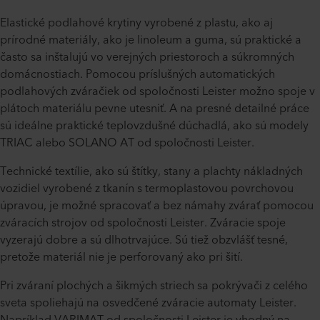
Elastické podlahové krytiny vyrobené z plastu, ako aj
prírodné materiály, ako je linoleum a guma, sú praktické a
často sa inštalujú vo verejných priestoroch a súkromných
domácnostiach. Pomocou príslušných automatických
podlahových zváračiek od spoločnosti Leister možno spoje v
plátoch materiálu pevne utesniť. A na presné detailné práce
sú ideálne praktické teplovzdušné dúchadlá, ako sú modely
TRIAC alebo SOLANO AT od spoločnosti Leister.
Technické textílie, ako sú štítky, stany a plachty nákladných
vozidiel vyrobené z tkanín s termoplastovou povrchovou
úpravou, je možné spracovať a bez námahy zvárať pomocou
zváracích strojov od spoločnosti Leister. Zváracie spoje
vyzerajú dobre a sú dlhotrvajúce. Sú tiež obzvlášť tesné,
pretože materiál nie je perforovaný ako pri šití.
Pri zváraní plochých a šikmých striech sa pokrývači z celého
sveta spoliehajú na osvedčené zváracie automaty Leister.