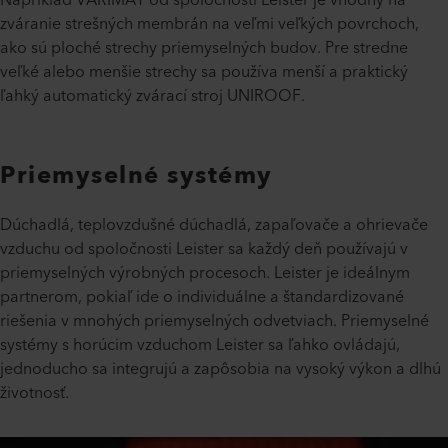
Napríklad VARIMAT od spoločnosti Leister je vhodný na
zváranie strešných membrán na veľmi veľkých povrchoch,
ako sú ploché strechy priemyselných budov. Pre stredne
veľké alebo menšie strechy sa používa menší a praktický
ľahký automatický zvárací stroj UNIROOF.
Priemyselné systémy
Dúchadlá, teplovzdušné dúchadlá, zapaľovače a ohrievače
vzduchu od spoločnosti Leister sa každý deň používajú v
priemyselných výrobných procesoch. Leister je ideálnym
partnerom, pokiaľ ide o individuálne a štandardizované
riešenia v mnohých priemyselných odvetviach. Priemyselné
systémy s horúcim vzduchom Leister sa ľahko ovládajú,
jednoducho sa integrujú a zapôsobia na vysoký výkon a dlhú
životnosť.