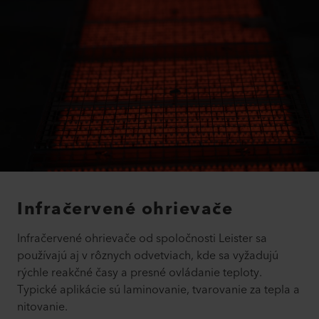
Infračervené ohrievače
Infračervené ohrievače od spoločnosti Leister sa
používajú aj v rôznych odvetviach, kde sa vyžadujú
rýchle reakčné časy a presné ovládanie teploty.
Typické aplikácie sú laminovanie, tvarovanie za tepla a
nitovanie.