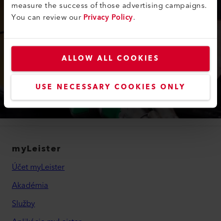
measure the success of those advertising campaigns.
You can review our
Privacy Policy
.
OTÁZKY TÝKAJÚCE SA MATERIÁLU?
ALLOW ALL COOKIES
Pozrite si časť Testy materiálu na zváranie
extrúzie.
USE NECESSARY COOKIES ONLY
Zistiť viac
myLeister
Účet myLeister
Akadémia
Služby