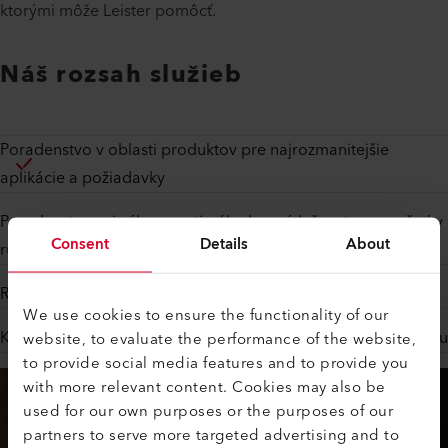
ktorými môže Leister pomôcť.
Náš rozsah služieb
Poradenstvo v oblasti produktov pre najrozmanitejšie
aplikácie a požiadavky
Poradenstvo pri výbere optimálneho príslušenstva pre všetky
Consent
Details
About
ručné extrudéry
Rady týkajúce sa termoplastického zvárania.
We use cookies to ensure the functionality of our
Konzultácie o extrudovanom zváraní v kombinácii s robotikou
website, to evaluate the performance of the website,
to provide social media features and to provide you
with more relevant content. Cookies may also be
used for our own purposes or the purposes of our
partners to serve more targeted advertising and to