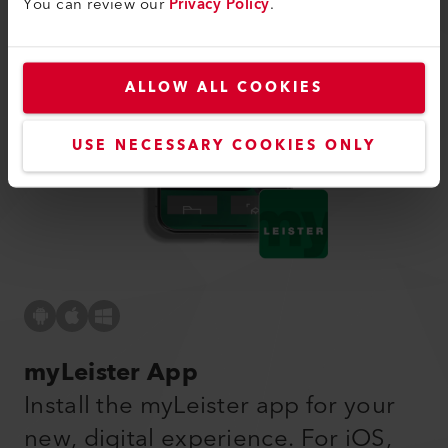
You can review our
Privacy Policy
.
ALLOW ALL COOKIES
USE NECESSARY COOKIES ONLY
myLeister App
Install the myLeister app for your
new, digital experience. For iOS,