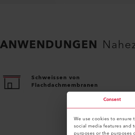
ANWENDUNGEN
Nahez
Schweissen von
Flachdachmembranen
Consent
We use cookies to ensure th
social media features and 
purposes or the purposes o