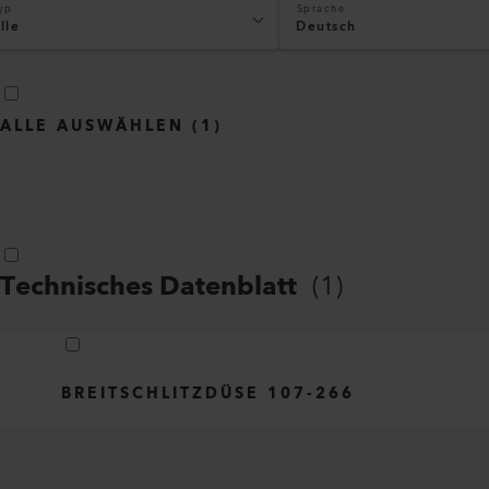
yp
Sprache
lle
Deutsch
ALLE AUSWÄHLEN
(
1
)
Technisches Datenblatt
(
1
)
BREITSCHLITZDÜSE 107-266