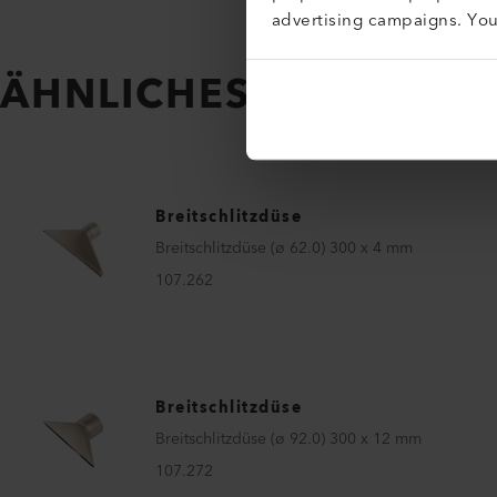
advertising campaigns. Yo
ÄHNLICHES ZUBEHÖR
Breitschlitzdüse
Breitschlitzdüse (ø 62.0) 300 x 4 mm
107.262
Breitschlitzdüse
Breitschlitzdüse (ø 92.0) 300 x 12 mm
107.272