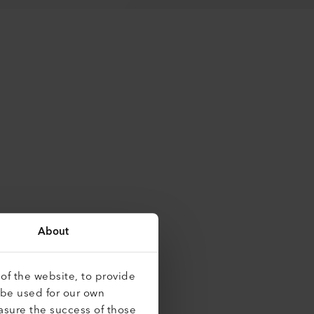
About
of the website, to provide
 be used for our own
asure the success of those