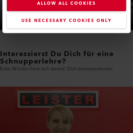
ALLOW ALL COOKIES
USE NECESSARY COOKIES ONLY
Interessierst Du Dich für eine
Schnupperlehre?
Erika Windlin freut sich darauf, Dich kennenzulernen.