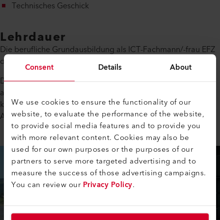
Technisches Geschick
Lehrdauer
Die berufliche Grundausbildung als ICT-Fachmann/-frau EFZ
dauert drei Jahre.
Consent
Details
About
Dein Ausbildungsprogramm wird dem Lehrplan der Schule
angepasst, damit Du Theorie und Praxis ideal verbinden
We use cookies to ensure the functionality of our
kannst. Am Ende deiner Lehrzeit bist Du mit einer guten
website, to evaluate the performance of the website,
Ausbildung bestens für den Arbeitsmarkt gerüstet.
to provide social media features and to provide you
with more relevant content. Cookies may also be
used for our own purposes or the purposes of our
partners to serve more targeted advertising and to
measure the success of those advertising campaigns.
You can review our
Privacy Policy
.