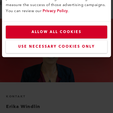
Erika Windlin freut sich darauf, Dich kennenzulernen.
measure the success of those advertising campaigns.
You can review our
Privacy Policy
.
ALLOW ALL COOKIES
USE NECESSARY COOKIES ONLY
KONTAKT
Erika
Windlin