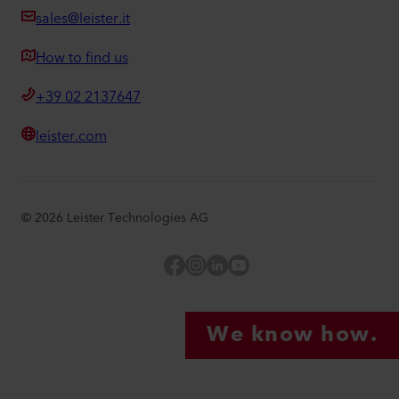
sales@leister.it
How to find us
+39 02 2137647
leister.com
©
2026
Leister Technologies AG
Facebook
Instagram
LinkedIn
YouTube
We know how.