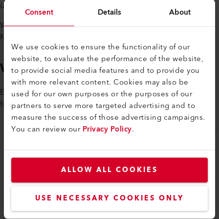
übernehmen?
Consent
Details
About
Wir bieten Ihnen interessante Entwicklungs- und
Karrieremöglichkeiten in einem internationalen Umfeld.
We use cookies to ensure the functionality of our
website, to evaluate the performance of the website,
Wir suchen Sie
to provide social media features and to provide you
with more relevant content. Cookies may also be
Erkundigen Sie sich nach den vielfältigen Möglichkeiten. Wir
used for our own purposes or the purposes of our
freuen uns auf Ihre Kontaktaufnahme.
partners to serve more targeted advertising and to
measure the success of those advertising campaigns.
You can review our
Privacy Policy
.
myLeister
myLeister Account
ALLOW ALL COOKIES
Academy
USE NECESSARY COOKIES ONLY
Services