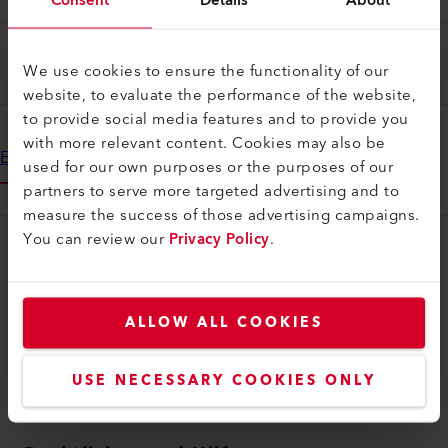
LIAG_TERMS_AND_CONDITIONS_EN
We use cookies to ensure the functionality of our
website, to evaluate the performance of the website,
to provide social media features and to provide you
with more relevant content. Cookies may also be
Endkunden-Lizenzvereinbarung für myLeister-Anwendungen
used for our own purposes or the purposes of our
partners to serve more targeted advertising and to
measure the success of those advertising campaigns.
You can review our
Privacy Policy
.
myLeister
myLeister Account
ALLOW ALL COOKIES
Academy
Services
USE NECESSARY COOKIES ONLY
myLeister Apps