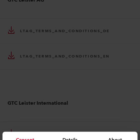
GTC Leister AG
LTAG_TERMS_AND_CONDITIONS_DE
LTAG_TERMS_AND_CONDITIONS_EN
GTC Leister International
LIAG_TERMS_AND_CONDITIONS_DE
Consent
Details
About