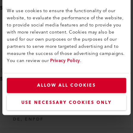
Sicherheitshinweise
(
1
)
We use cookies to ensure the functionality of our
website, to evaluate the performance of the website,
to provide social media features and to provide you
with more relevant content. Cookies may also be
PROCESS HEAT
used for our own purposes or the purposes of our
DE, EN, IT, FR, ES, ...
PDF
partners to serve more targeted advertising and to
measure the success of those advertising campaigns.
You can review our
Privacy Policy
.
Spezial-Flyer
(
1
)
ALLOW ALL COOKIES
USE NECESSARY COOKIES ONLY
NOZZLES AIR HEATERS AND HOT
AIR BLOWERS
DE, EN
PDF