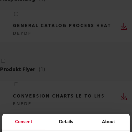
GENERAL CATALOG PROCESS HEAT
DE
PDF
Produkt Flyer
(
1
)
CONVERSION CHARTS LE TO LHS
EN
PDF
Consent
Details
About