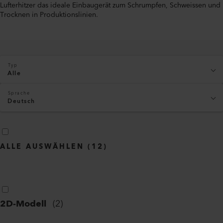
Lufterhitzer das ideale Einbaugerät zum Schrumpfen, Schweissen und
Trocknen in Produktionslinien.
Typ
Alle
Sprache
Deutsch
ALLE AUSWÄHLEN
(
12
)
2D-Modell
(
2
)