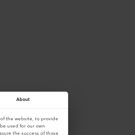
About
of the website, to provide
 be used for our own
asure the success of those