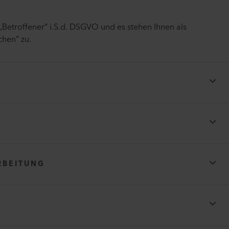
Betroffener“ i.S.d. DSGVO und es stehen Ihnen als
chen“ zu.
international-dimension-data-protection_de
DPF
/www.dataprivacyframework.gov/
RBEITUNG
erarbeitet werden;
verarbeitet werden;
egenüber denen die Sie betreffenden
och offengelegt werden;