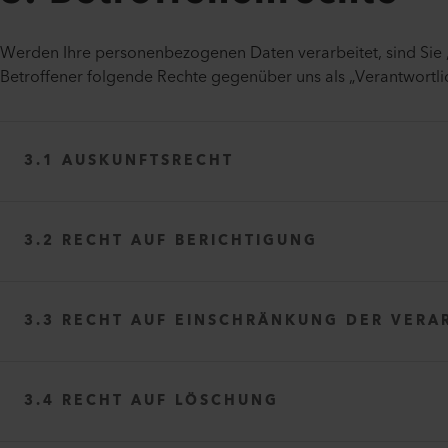
Werden Ihre personenbezogenen Daten verarbeitet, sind Sie „
Betroffener folgende Rechte gegenüber uns als „Verantwortli
https://ec.europa.eu/info/law/law-topic/data-protection/
3.1 AUSKUNFTSRECHT
3.2 RECHT AUF BERICHTIGUNG
https:/
3.3 RECHT AUF EINSCHRÄNKUNG DER VERA
die Zwecke, zu denen die personenbezogenen Daten v
die Kategorien von personenbezogenen Daten, welche 
3.4 RECHT AUF LÖSCHUNG
die Empfänger bzw. die Kategorien von Empfängern, g
personenbezogenen Daten offengelegt wurden oder n