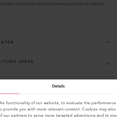
arbeiten und welche Sicherheitsmassnahmen wir hierbei
DATEN
EITUNG IHRER
Details
 WIR
datum
-Mail-Adresse
e functionality of our website, to evaluate the performance 
EN WIR
to provide you with more relevant content. Cookies may also
f our partners to serve more targeted advertising and to me