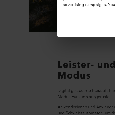
advertising campaigns. Yo
Leister- un
Modus
Digital gesteuerte Heissluft-H
Modus-Funktion ausgerüstet. Da
Anwenderinnen und Anwender in
und Schweissautomaten, um the