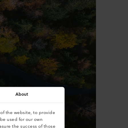
About
of the website, to provide
 be used for our own
asure the success of those