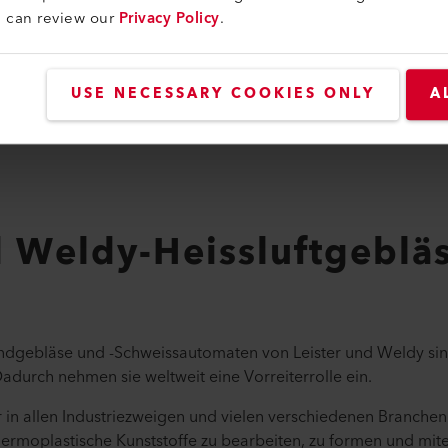
u can review our
Privacy Policy
.
USE NECESSARY COOKIES ONLY
A
d Weldy-Heissluftgebläs
andgebläse und -Schweissautomaten von Leister und Weldy sind
durch nehmen sie weltweit eine Vorreiterrolle ein.
 allen Industriezweigen und vielen verschiedenen Branchen 
rmoplastische Kunststoffe zu bearbeiten, zu formen und mite