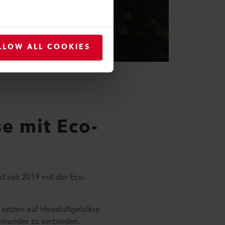
LLOW ALL COOKIES
e mit Eco-
 seit 2019 mit der Eco-
setzen auf Heissluftgebläse
inander zu verbinden.