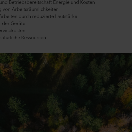
 und Betriebsbereitschaft Energie und Kosten
g von Arbeitsräumlichkeiten
rbeiten durch reduzierte Lautstärke
r der Geräte
ervicekosten
natürliche Ressourcen