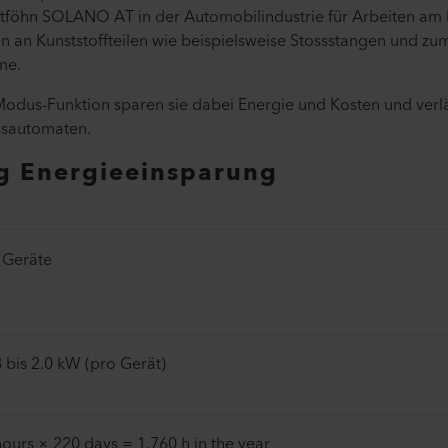
uftföhn SOLANO AT in der Automobilindustrie für Arbeiten am 
 an Kunststoffteilen wie beispielsweise Stossstangen und z
ume.
Modus-Funktion sparen sie dabei Energie und Kosten und verl
ssautomaten.
g Energieeinsparung
 Geräte
8 bis 2.0 kW (pro Gerät)
hours × 220 days = 1,760 h in the year