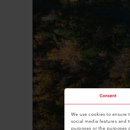
Consent
We use cookies to ensure th
social media features and 
purposes or the purposes o