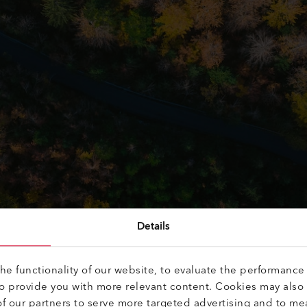
Details
e functionality of our website, to evaluate the performance 
to provide you with more relevant content. Cookies may also
f our partners to serve more targeted advertising and to me