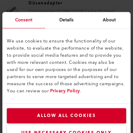
Düsenadapter
Düsenadapter LE MINI (G1/4") auf ø 21.3 mm
Consent
Details
About
117.955
We use cookies to ensure the functionality of our
Düsenadapter
website, to evaluate the performance of the website,
Düsenadapter (ø 62.0) auf ø 60 mm
to provide social media features and to provide you
127.062
with more relevant content. Cookies may also be
used for our own purposes or the purposes of our
partners to serve more targeted advertising and to
Düsenadapter
measure the success of those advertising campaigns.
Düsenadapter (M14) auf ø 21.3 mm
You can review our
Privacy Policy
.
141.375
ALLOW ALL COOKIES
Düsenadapter
Düsenadapter (ø 31.5) auf M14
USE NECESSARY COOKIES ONLY