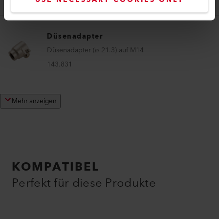
143.833
Düsenadapter
Düsenadapter (ø 21.3) auf M14
143.831
Mehr anzeigen
KOMPATIBEL
Perfekt für diese Produkte