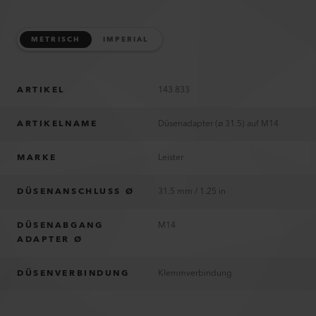
METRISCH
IMPERIAL
ARTIKEL
143.833
ARTIKELNAME
Düsenadapter (ø 31.5) auf M14
MARKE
Leister
DÜSENANSCHLUSS Ø
31.5 mm / 1.25 in
DÜSENABGANG
M14
ADAPTER Ø
DÜSENVERBINDUNG
Klemmverbindung