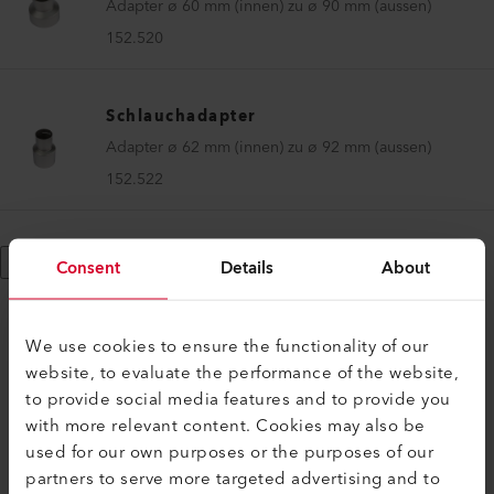
Adapter ø 60 mm (innen) zu ø 90 mm (aussen)
152.520
Schlauchadapter
Adapter ø 62 mm (innen) zu ø 92 mm (aussen)
152.522
Mehr anzeigen
Consent
Details
About
We use cookies to ensure the functionality of our
website, to evaluate the performance of the website,
to provide social media features and to provide you
KOMPATIBEL
with more relevant content. Cookies may also be
Perfekt für diese Produkte
used for our own purposes or the purposes of our
partners to serve more targeted advertising and to