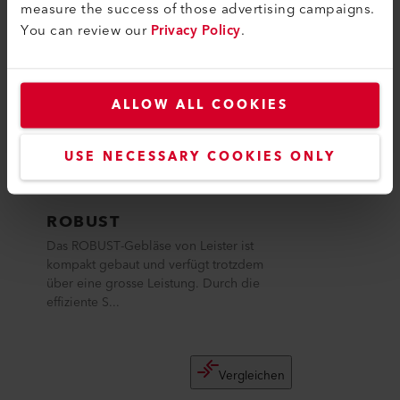
measure the success of those advertising campaigns.
You can review our
Privacy Policy
.
ALLOW ALL COOKIES
USE NECESSARY COOKIES ONLY
ROBUST
Das ROBUST-Gebläse von Leister ist
kompakt gebaut und verfügt trotzdem
über eine grosse Leistung. Durch die
effiziente S...
Vergleichen