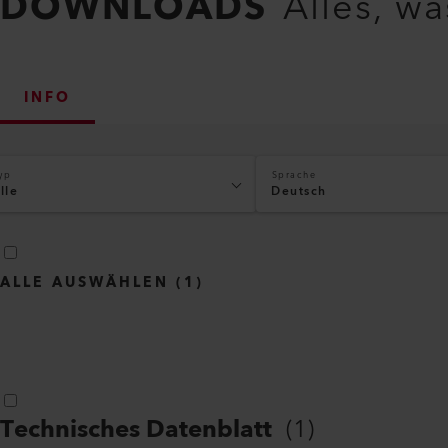
DOWNLOADS
Alles, w
INFO
yp
Sprache
lle
Deutsch
ALLE AUSWÄHLEN
(
1
)
Technisches Datenblatt
(
1
)