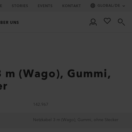
GLOBAL
/
DE
IE
STORIES
EVENTS
KONTAKT
BER UNS
3 m (Wago), Gummi,
er
142.967
Netzkabel 3 m (Wago), Gummi, ohne Stecker