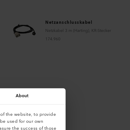
Netzanschlusskabel
Netzkabel 3 m (Harting), KR-Stecker
174.960
About
of the website, to provide
 be used for our own
asure the success of those