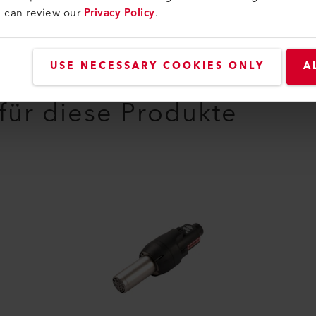
u can review our
Privacy Policy
.
USE NECESSARY COOKIES ONLY
A
 für diese Produkte