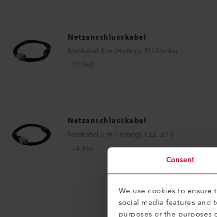
Netzanschlusskabel
Netzkabel 5 m (Harting), EU-Stecker
172.968
Netzanschlusskabel
Netzkabel 5 m (Harting), CEE 3/16
174.946
Consent
We use cookies to ensure th
social media features and 
purposes or the purposes o