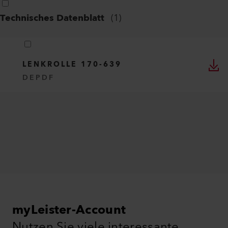
Technisches Datenblatt
(
1
)
LENKROLLE 170-639
DE
PDF
myLeister-Account
Nutzen Sie viele interessante