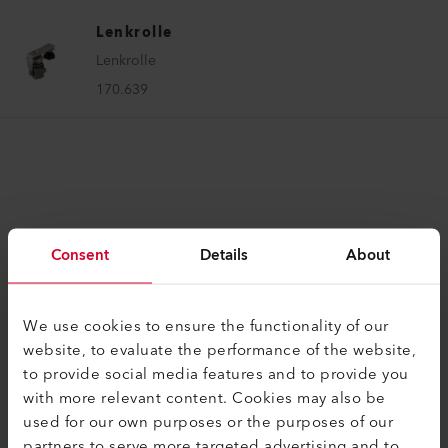
Lenkrolle
Lenkrolle
170.639
Consent
Details
About
KOMPATIBEL
Perfekt für diese Produkte
We use cookies to ensure the functionality of our
website, to evaluate the performance of the website,
to provide social media features and to provide you
with more relevant content. Cookies may also be
used for our own purposes or the purposes of our
partners to serve more targeted advertising and to