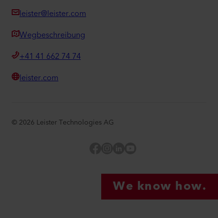
leister@leister.com
Wegbeschreibung
+41 41 662 74 74
leister.com
©
2026
Leister Technologies AG
Facebook
Instagram
LinkedIn
YouTube
We know how.