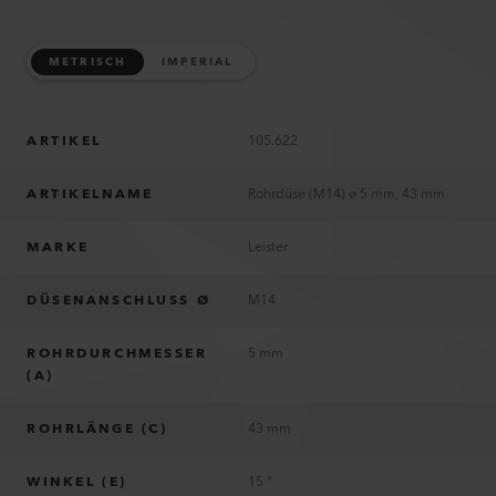
METRISCH
IMPERIAL
ARTIKEL
105.622
ARTIKELNAME
Rohrdüse (M14) ø 5 mm, 43 mm
MARKE
Leister
DÜSENANSCHLUSS Ø
M14
ROHRDURCHMESSER
5 mm
(A)
ROHRLÄNGE (C)
43 mm
WINKEL (E)
15 °