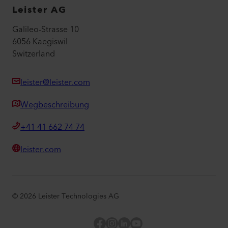
Leister AG
Galileo-Strasse 10
6056 Kaegiswil
Switzerland
leister@leister.com
Wegbeschreibung
+41 41 662 74 74
leister.com
©
2026
Leister Technologies AG
Facebook
Instagram
LinkedIn
YouTube