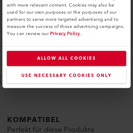
Rohrdüse
with more relevant content. Cookies may also be
Rohrdüse (ø 36.5) ø 5 mm, 150 mm
used for our own purposes or the purposes of our
partners to serve more targeted advertising and to
105.818
measure the success of those advertising campaigns.
You can review our
Privacy Policy
.
Rohrdüse
Rohrdüse (ø 36.5) ø 5 mm, 45 mm
105.819
ALLOW ALL COOKIES
USE NECESSARY COOKIES ONLY
Mehr anzeigen
KOMPATIBEL
Perfekt für diese Produkte