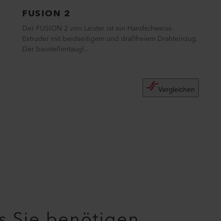
FUSION 2
Der FUSION 2 von Leister ist ein Handschweiss-
Extruder mit beidseitigem und drallfreiem Drahteinzug.
Der baustellentaugl...
Vergleichen
as Sie benötigen