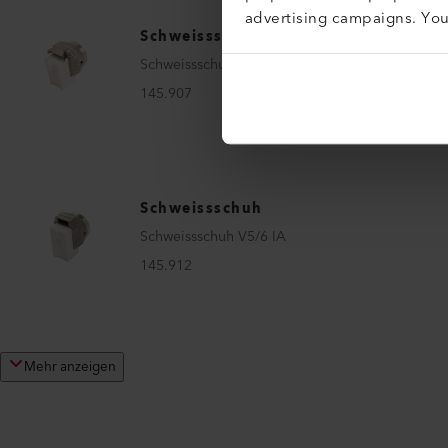
advertising campaigns. Yo
Schweissschuh
Schweissschuh V12 IA
145.907
Schweissschuh
Schweissschuh V5/6 IA
145.912
Mehr anzeigen