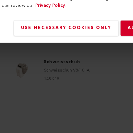
u can review our
Privacy Policy
.
Schweissschuh
Schweissschuh UBL25 IA
145.896
USE NECESSARY COOKIES ONLY
A
Schweissschuh
Schweissschuh V8/10 IA
145.915