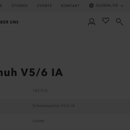
GLOBAL
/
DE
IE
STORIES
EVENTS
KONTAKT
BER UNS
huh V5/6 IA
145.912
Schweissschuh V5/6 IA
Leister