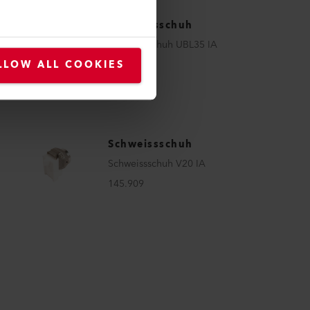
Schweissschuh
Schweissschuh UBL35 IA
145.897
LLOW ALL COOKIES
Schweissschuh
Schweissschuh V20 IA
145.909