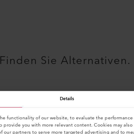
Finden Sie Alternativen.
Schweissschuh
Details
Schweissschuh K8/10 IA
145.944
e functionality of our website, to evaluate the performance 
to provide you with more relevant content. Cookies may also
f our partners to serve more targeted advertising and to me