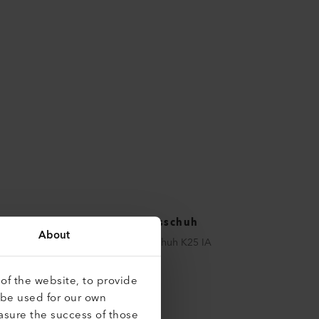
Schweissschuh
About
Schweissschuh K25 IA
145.816
of the website, to provide
 be used for our own
asure the success of those