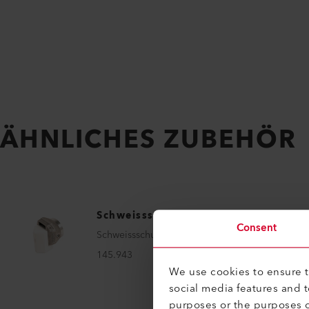
ÄHNLICHES ZUBEHÖR
Schweissschuh
Consent
Schweissschuh K5/6 IA
145.943
We use cookies to ensure th
social media features and 
purposes or the purposes o