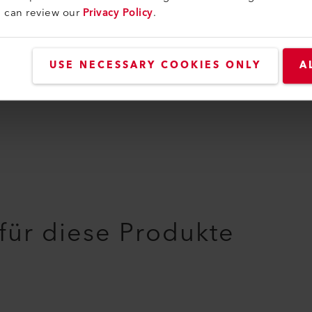
107.274
u can review our
Privacy Policy
.
USE NECESSARY COOKIES ONLY
A
 für diese Produkte