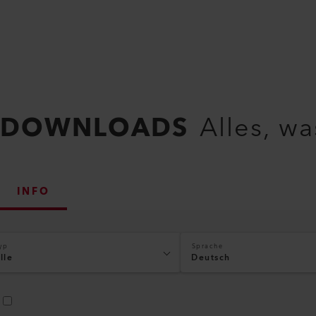
DOWNLOADS
Alles, w
INFO
yp
Sprache
lle
Deutsch