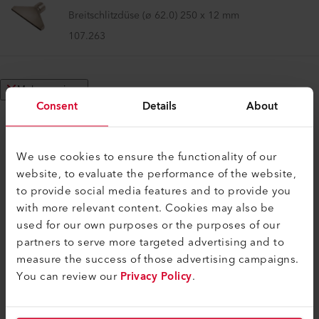
Breitschlitzdüse (ø 62.0) 250 x 12 mm
107.263
Mehr anzeigen
Consent
Details
About
We use cookies to ensure the functionality of our
website, to evaluate the performance of the website,
KOMPATIBEL
to provide social media features and to provide you
Perfekt für diese Produkte
with more relevant content. Cookies may also be
used for our own purposes or the purposes of our
partners to serve more targeted advertising and to
measure the success of those advertising campaigns.
You can review our
Privacy Policy
.