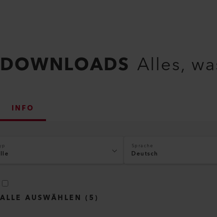
DOWNLOADS
Alles, w
INFO
yp
Sprache
lle
Deutsch
ALLE AUSWÄHLEN
(
5
)