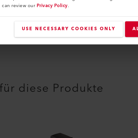
u can review our
Privacy Policy
.
USE NECESSARY COOKIES ONLY
A
 für diese Produkte