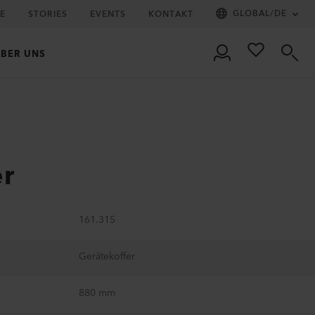
GLOBAL
/
DE
IE
STORIES
EVENTS
KONTAKT
BER UNS
er
161.315
Gerätekoffer
880 mm