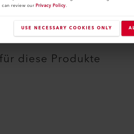
u can review our
Privacy Policy
.
USE NECESSARY COOKIES ONLY
A
 für diese Produkte