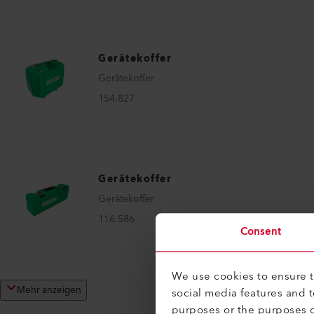
Gerätekoffer
Gerätekoffer
154.827
Gerätekoffer
Gerätekoffer
116.586
Consent
We use cookies to ensure th
Mehr anzeigen
social media features and 
purposes or the purposes o