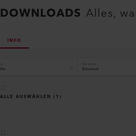
DOWNLOADS
Alles, w
INFO
yp
Sprache
lle
Deutsch
ALLE AUSWÄHLEN
(
1
)