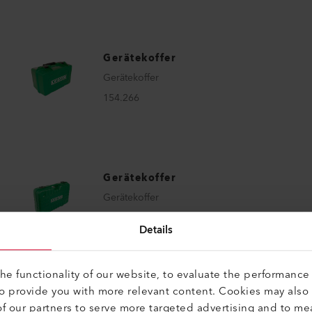
Gerätekoffer
Gerätekoffer
154.266
Gerätekoffer
Gerätekoffer
119.540
Details
e functionality of our website, to evaluate the performance 
to provide you with more relevant content. Cookies may also
f our partners to serve more targeted advertising and to me