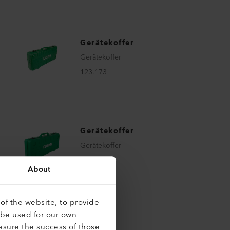
Gerätekoffer
Gerätekoffer
123.173
Gerätekoffer
Gerätekoffer
162.757
About
of the website, to provide
 be used for our own
asure the success of those