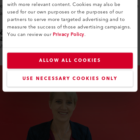
with more relevant content. Cookies may also be
equipado para el mercado laboral con una buena formación
used for our own purposes or the purposes of our
a tus espaldas.
partners to serve more targeted advertising and to
measure the success of those advertising campaigns.
¿Está interesado en un
You can review our
Privacy Policy
.
aprendizaje de prueba?
A Erika Windlin le dará gusto conocerle.
ALLOW ALL COOKIES
USE NECESSARY COOKIES ONLY