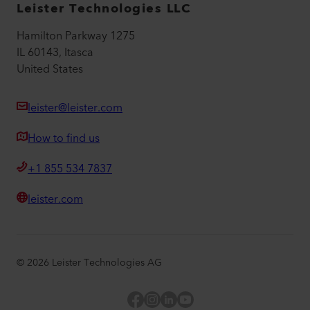
Leister Technologies LLC
Hamilton Parkway 1275
IL 60143, Itasca
United States
leister@leister.com
How to find us
+1 855 534 7837
leister.com
©
2026
Leister Technologies AG
Facebook
Instagram
LinkedIn
YouTube