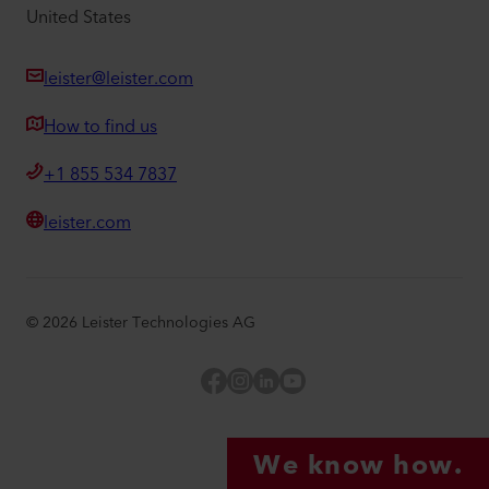
United States
leister@leister.com
How to find us
+1 855 534 7837
leister.com
©
2026
Leister Technologies AG
Facebook
Instagram
LinkedIn
YouTube
We know how.