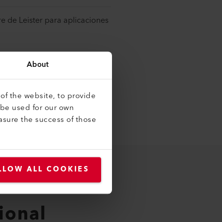
re de Leister para aplicaciones
About
í:
of the website, to provide
 be used for our own
asure the success of those
LLOW ALL COOKIES
tional