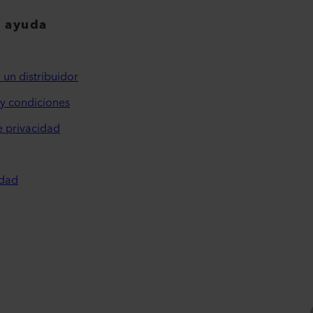
y ayuda
 un distribuidor
y condiciones
e privacidad
idad