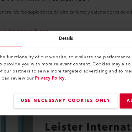
eneral de los sopladores de aire caliente y calentadores de ai
y calentadores de aire
Details
sas aplicaciones del calor de proceso se puede encontrar aqu
e functionality of our website, to evaluate the performance 
to provide you with more relevant content. Cookies may also
f our partners to serve more targeted advertising and to me
u can review our
Privacy Policy
.
USE NECESSARY COOKIES ONLY
A
CONTACTO
Leister Interna