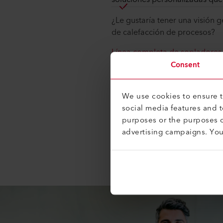
¿Le gustaría tener una visión g
de calefacción de procesos?
Línea completa de sopladores 
Consent
La información sobre las diver
Soluciones de aire caliente
We use cookies to ensure th
social media features and 
purposes or the purposes o
advertising campaigns. Yo