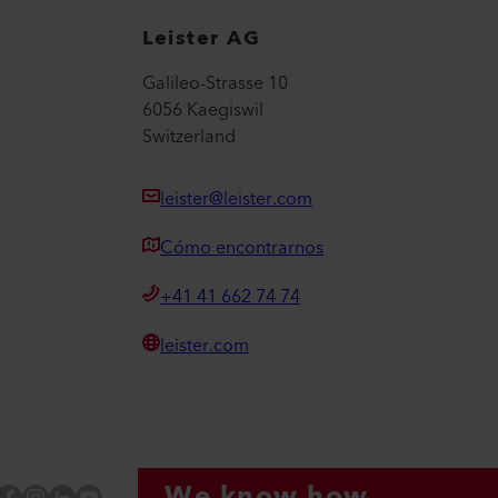
Leister AG
Galileo-Strasse 10
6056 Kaegiswil
Switzerland
leister@leister.com
Cómo encontrarnos
+41 41 662 74 74
leister.com
We know how.