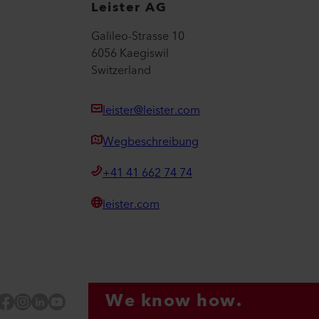
Leister AG
Galileo-Strasse 10
6056 Kaegiswil
Switzerland
leister@leister.com
Wegbeschreibung
+41 41 662 74 74
leister.com
We know how.
Facebook
Instagram
LinkedIn
YouTube