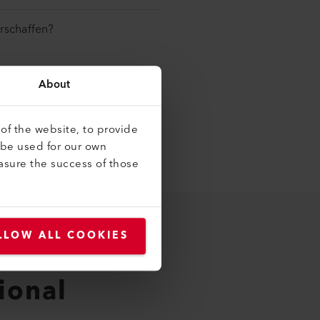
erschaffen?
About
of the website, to provide
 be used for our own
asure the success of those
LLOW ALL COOKIES
tional