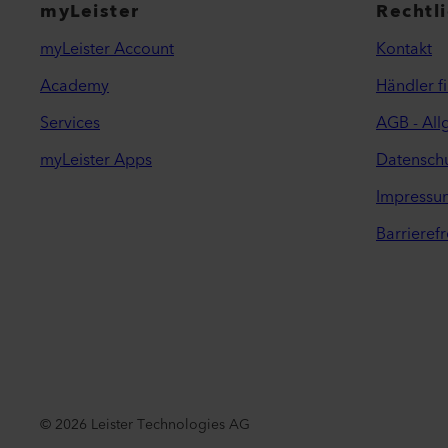
myLeister
Rechtl
myLeister Account
Kontakt
Academy
Händler f
Services
AGB - Al
myLeister Apps
Datenschu
Impressu
Barrierefr
©
2026
Leister Technologies AG