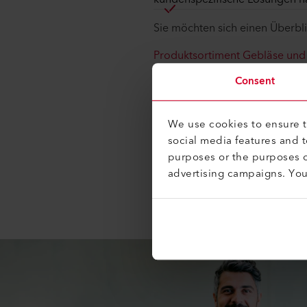
Sie möchten sich einen Überbli
Produktsortiment Gebläse und 
Consent
Informationen zu den verschi
Lösungen Heisslufttechnologie
We use cookies to ensure th
social media features and 
purposes or the purposes o
advertising campaigns. Yo