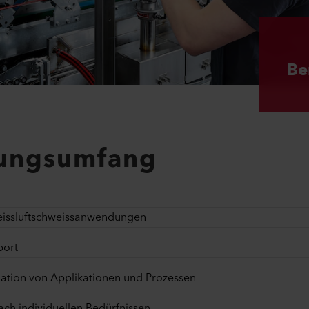
Be
tungsumfang
Heissluftschweissanwendungen
port
ulation von Applikationen und Prozessen
ch individuellen Bedürfnissen