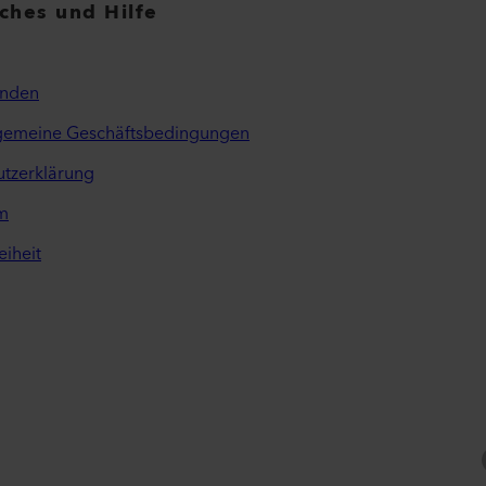
iches und Hilfe
inden
lgemeine Geschäftsbedingungen
tzerklärung
m
eiheit