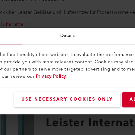
ck über Leister-Gebläse und -Lufterhitzer für Prozesswärme v
Lufterhitzer
Details
edenen Prozesswärme-Anwendungen finden Sie hier:
e functionality of our website, to evaluate the performance 
to provide you with more relevant content. Cookies may also
f our partners to serve more targeted advertising and to me
u can review our
Privacy Policy
.
USE NECESSARY COOKIES ONLY
A
KONTAKT
Leister Interna