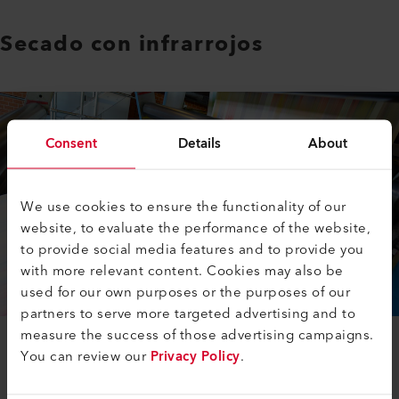
Secado con infrarrojos
Consent
Details
About
We use cookies to ensure the functionality of our
website, to evaluate the performance of the website,
to provide social media features and to provide you
with more relevant content. Cookies may also be
used for our own purposes or the purposes of our
partners to serve more targeted advertising and to
measure the success of those advertising campaigns.
You can review our
Privacy Policy
.
Al igual que con el sol, el efecto de secado de los
calentadores infrarrojos lo generan los rayos