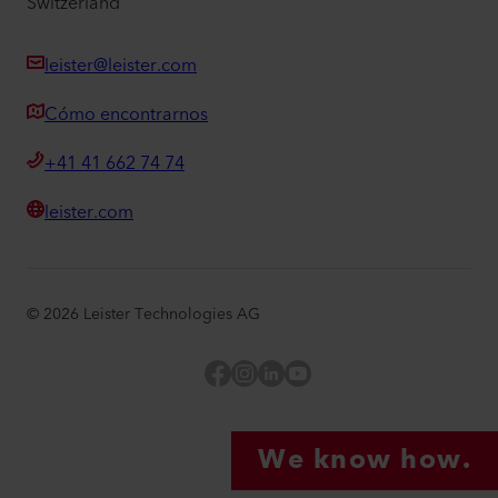
Switzerland
leister@leister.com
Cómo encontrarnos
+41 41 662 74 74
leister.com
©
2026
Leister Technologies AG
Facebook
Instagram
LinkedIn
YouTube
We know how.