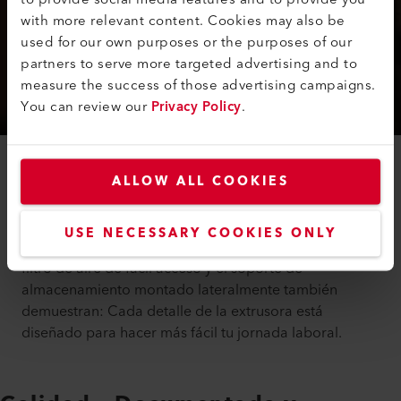
with more relevant content. Cookies may also be
used for our own purposes or the purposes of our
partners to serve more targeted advertising and to
measure the success of those advertising campaigns.
You can review our
Privacy Policy
.
La WELDPLAST 300 ofrece alimentación de alambre
ALLOW ALL COOKIES
doble. Esta flexibilidad facilita significativamente el
trabajo en espacios reducidos y con direcciones de
USE NECESSARY COOKIES ONLY
soldadura cambiantes. La entrada de aire superior, el
filtro de aire de fácil acceso y el soporte de
almacenamiento montado lateralmente también
demuestran: Cada detalle de la extrusora está
diseñado para hacer más fácil tu jornada laboral.