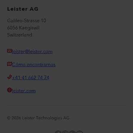
Leister AG
Galileo-Strasse 10
6056 Kaegiswil
Switzerland
leister@leister.com
Cómo encontrarnos
+41 41 662 74 74
leister.com
©
2026
Leister Technologies AG