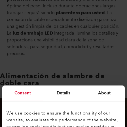
óptima del peso. Incluso durante operaciones largas,
trabajar seguirá siendo
placentero para usted
. La
conexión de cable especialmente diseñada garantiza
una gestión limpia de los cables en cualquier posición.
La
luz de trabajo LED
integrada ilumina los detalles y
proporciona una visibilidad clara de la zona de
soldadura, para seguridad, comodidad y resultados
precisos.
Alimentación de alambre de
doble cara
Consent
Details
About
We use cookies to ensure the functionality of our
website, to evaluate the performance of the website,
to provide social media features and to provide you